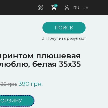
0
RU
UA
ПОИСК
3. Получить результат
 принтом плюшевая
люблю, белая 35х35
390 грн.
530 грн.
КОРЗИНУ