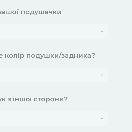
 вашої подушечки
е колір подушки/задника?
к з iншоi сторони?