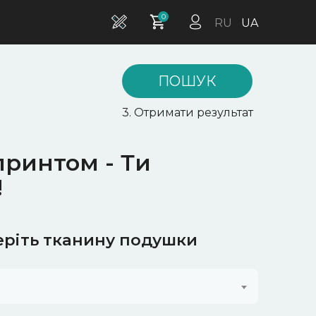
0
RU
UA
ПОШУК
3. Отримати результат
принтом - Ти
!
еріть тканину подушки