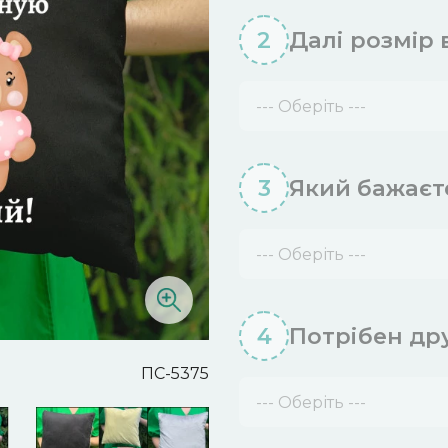
2
Далі розмiр
--- Оберіть ---
3
Який бажаєт
--- Оберіть ---
4
Потрібен дру
ПС-5375
--- Оберіть ---