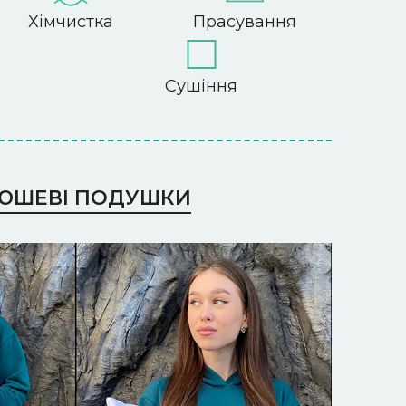
Хімчистка
Прасування
я
Сушіння
ЮШЕВІ ПОДУШКИ