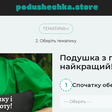
podushechka.store
ТЕМАТИКА
2. Оберіть тематику
Подушка з 
найкращий
1
Спочатку об
--- Оберіть ---