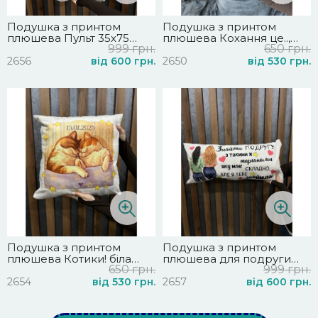
Подушка з принтом
Подушка з принтом
плюшева Пульт 35х75
плюшева Кохання це..,
999 грн.
650 грн.
(2656)
біла 45х45 (2650)
2656
від 600 грн.
2650
від 530 грн.
Подушка з принтом
Подушка з принтом
плюшева Котики! біла
плюшева для подруги
650 грн.
999 грн.
45х45 (2654)
35х75 (2657)
2654
від 530 грн.
2657
від 600 грн.