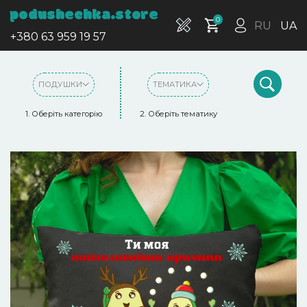
podushechka.store
0
RU
UA
+380 63 959 19 57
ПОДУШКИ
ТЕМАТИКА
1. Оберіть категорію
2. Оберіть тематику