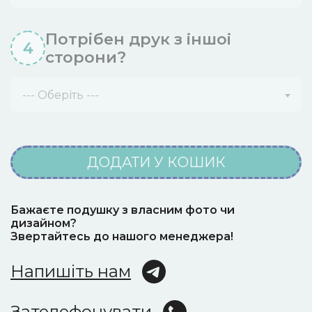
Потрібен друк з iншоi
4
сторони?
--- Оберіть ---
ДОДАТИ У КОШИК
Бажаєте подушку з власним фото чи
дизайном?
Звертайтесь до нашого менеджера!
Напишіть нам
Зателефонувати