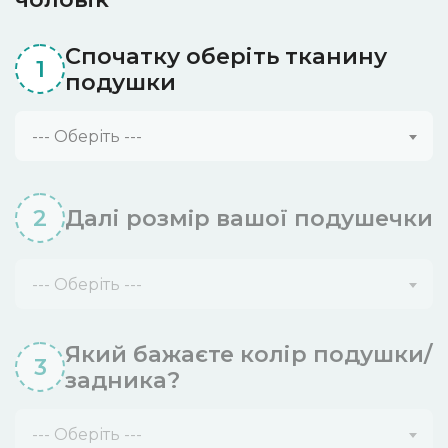
Спочатку оберіть тканину
1
подушки
--- Оберіть ---
2
Далі розмiр вашої подушечки
--- Оберіть ---
Який бажаєте колір подушки/
3
задника?
--- Оберіть ---