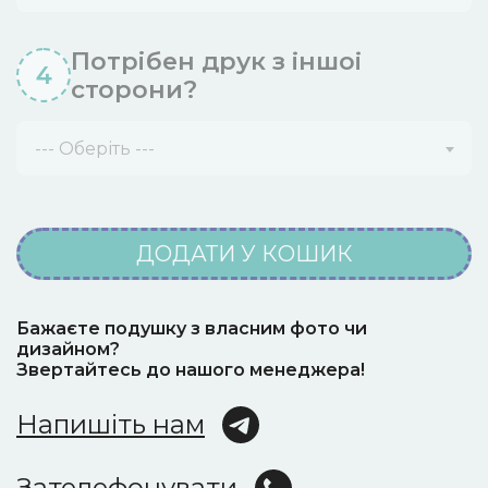
Потрібен друк з iншоi
4
сторони?
--- Оберіть ---
ДОДАТИ У КОШИК
Бажаєте подушку з власним фото чи
дизайном?
Звертайтесь до нашого менеджера!
Напишіть нам
Зателефонувати