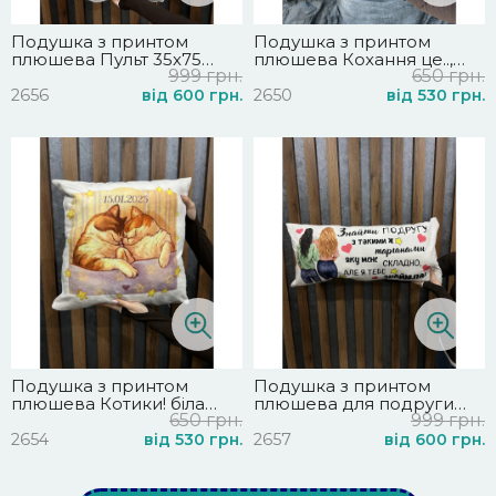
Подушка з принтом
Подушка з принтом
плюшева Пульт 35х75
плюшева Кохання це..,
999 грн.
650 грн.
(2656)
біла 45х45 (2650)
2656
від 600 грн.
2650
від 530 грн.
Подушка з принтом
Подушка з принтом
плюшева Котики! біла
плюшева для подруги
650 грн.
999 грн.
45х45 (2654)
35х75 (2657)
2654
від 530 грн.
2657
від 600 грн.