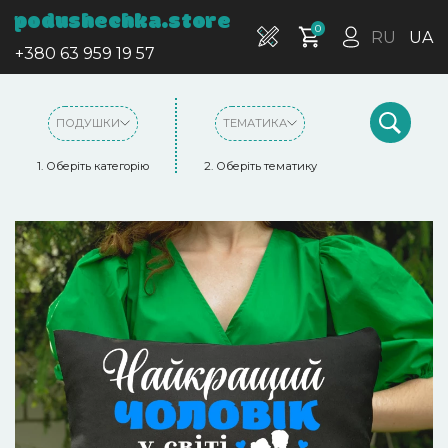
podushechka.store
0
RU
UA
+380 63 959 19 57
ПОДУШКИ
ТЕМАТИКА
1. Оберіть категорію
2. Оберіть тематику