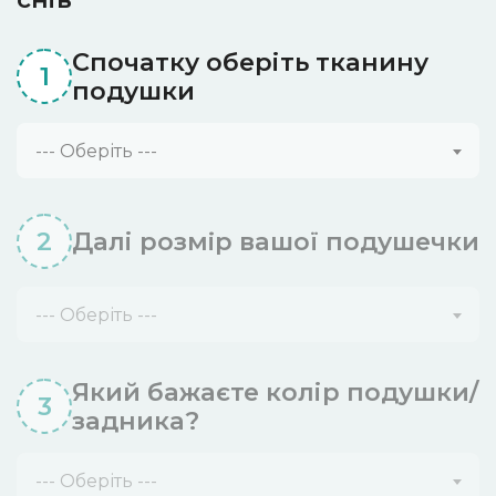
Спочатку оберіть тканину
1
подушки
--- Оберіть ---
2
Далі розмiр вашої подушечки
--- Оберіть ---
Який бажаєте колір подушки/
3
задника?
--- Оберіть ---