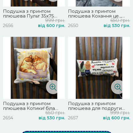
Подушка з принтом
Подушка з принтом
плюшева Пульт 35х75
плюшева Кохання це..,
999 грн.
650 грн.
(2656)
біла 45х45 (2650)
2656
від 600 грн.
2650
від 530 грн.
Подушка з принтом
Подушка з принтом
плюшева Котики! біла
плюшева для подруги
650 грн.
999 грн.
45х45 (2654)
35х75 (2657)
2654
від 530 грн.
2657
від 600 грн.