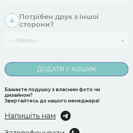
Потрібен друк з iншоi
4
сторони?
--- Оберіть ---
ДОДАТИ У КОШИК
Бажаєте подушку з власним фото чи
дизайном?
Звертайтесь до нашого менеджера!
Напишіть нам
Зателефонувати