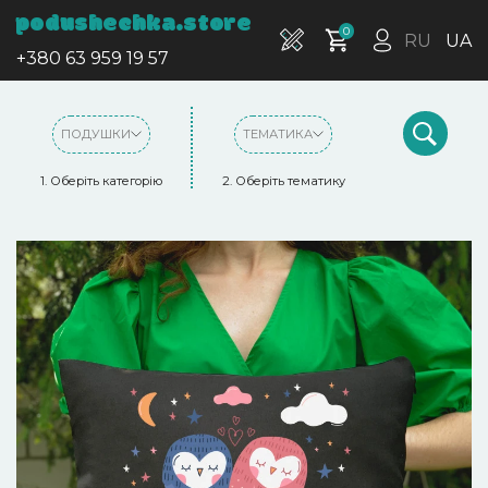
podushechka.store
0
RU
UA
+380 63 959 19 57
ПОДУШКИ
ТЕМАТИКА
1. Оберіть категорію
2. Оберіть тематику